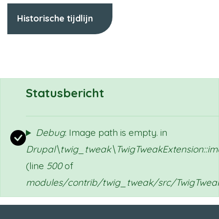
Historische tijdlijn
Statusbericht
Debug
: Image path is empty. in
Drupal\twig_tweak\TwigTweakExtension::ima
(line
500
of
modules/contrib/twig_tweak/src/TwigTweak