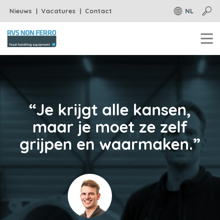
T
Skip
Nieuws
Vacatures
Contact
NL
o
to
p
main
m
content
e
n
“Je krijgt alle kansen,
u
maar je moet ze zelf
grijpen en waarmaken.”